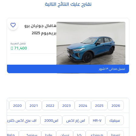
نقترح عليك النتائج التالية
هافال جوليان برو
بريميوم 2025
شامل الضريبة
71,400
جديدة
ملوحة
غسيل مجاني ٣ اشهر
019
2020
2021
2022
2023
2024
2025
2026
سيفيك
HR-V
اس إم اكس
اس2000
اف سي اكس كلاريتي
تويوتا
هيونداي
كيا
نيسان
مازدا
سوزوكي
هافال