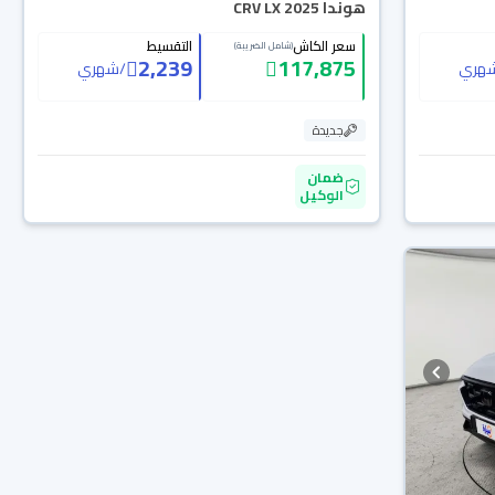
هوندا CRV LX 2025
سعر الكاش
التقسيط
(شامل الضريبة)
2,239
117,875
هري
/
شهري
جديدة
ضمان
الوكيل