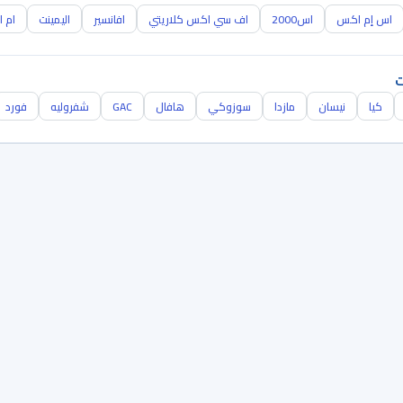
اس إم اكس
اس2000
اف سي اكس كلاريتي
افانسير
اليمينت
ام ا
ت
كيا
نيسان
مازدا
سوزوكي
هافال
GAC
شفروليه
فورد