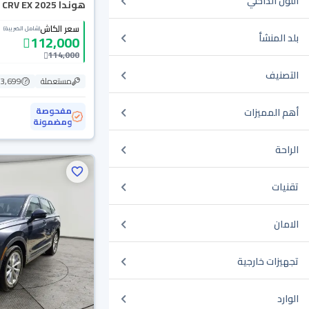
اللون الداخلي
هوندا CRV EX 2025
سعر الكاش
(شامل الضريبة)
بلد المنشأ
112,000
114,000
التصنيف
مستعملة
23,699 ك
مفحوصة
أهم المميزات
ومضمونة
الراحة
تقنيات
الامان
تجهيزات خارجية
الوارد