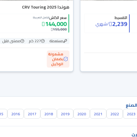
هوندا CRV Touring 2025
التقسيط
سعر الكاش
(شامل الضريبة)
144,000
2,239
/
شهري
155,000
مستعملة
227 كم
ممشى قليل
مشمولة
بضمان
الوكيل
الصنع
15
2016
2017
2018
2019
2020
2021
2022
2023
ات