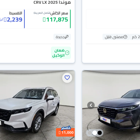
هوندا CRV LX 2025
سعر الكاش
التقسيط
(شامل الضريبة)
2,239
117,875
/
ش
م
ممشى قليل
جديدة
ضمان
الوكيل
11,000