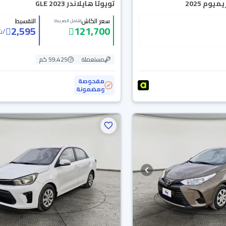
يوم 2025
تويوتا هايلاندر GLE 2023
سعر الكاش
التقسيط
(شامل الضريبة)
2,595
121,700
/
ش
مستعملة
59,425 كم
مفحوصة
ومضمونة