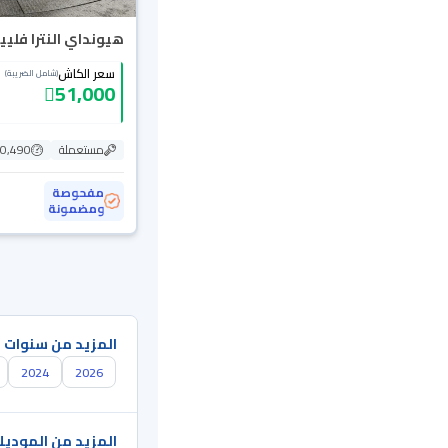
هيونداي النترا فلييت 24
سعر الكاش
(شامل الضريبة)
51,000
مستعملة
90,490 ك
مفحوصة
ومضمونة
المزيد من سنوات 
2024
2026
المزيد من الموديل