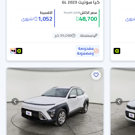
كيا سونيت GL 2023
سعر الكاش
التقسيط
(شامل الضريبة)
1,052
48,700
هري
/
شهري
مستعملة
95,069 كم
مفحوصة
ومضمونة