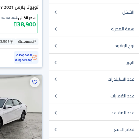
تويوتا يارس Y 2021
الشكل
سعر الكاش
(شامل الضريبة)
38,900
سعة المحرك
مستعملة
213,593
نوع الوقود
مفحوصة
ومضمونة
الجير
عدد السليندرات
عدد الغمارات
عدد المقاعد
نظام الدفع