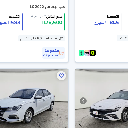
كيا بيجاس LX 2022
التقسيط
سعر الكاش
التقسيط
(شامل الضريبة)
583
26,500
845
/
شهري
/
شهر
 كم
مستعملة
165,121 كم
مفحوصة
ومضمونة