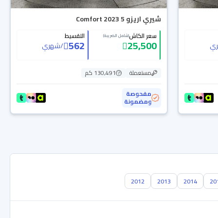
شيري اريزو 5 Comfort 2023
سعر الكاش
التقسيط
(شامل الضريبة)
562
25,500
ي
/
شهري
مستعملة
130,491 كم
مفحوصة
ومضمونة
2012
2013
2014
20