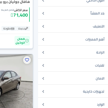
اللون الداخلي
هافال جوليان برو بريم
سعر الكاش
(شامل الضريبة)
بلد المنشأ
71,400
التصنيف
جديدة
ملوحة
ضمان
أهم المميزات
الوكيل
الراحة
تقنيات
الامان
تجهيزات خارجية
الوارد