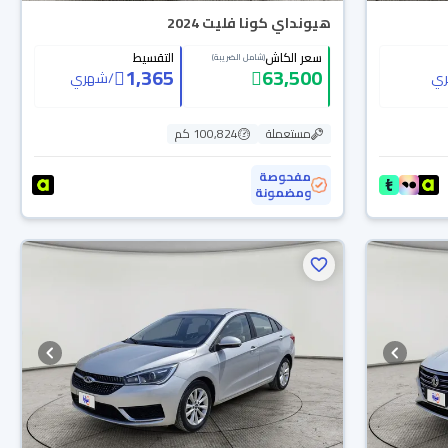
هيونداي كونا فليت 2024
سعر الكاش
التقسيط
(شامل الضريبة)
1,365
63,500
ي
/
شهري
مستعملة
100,824 كم
مفحوصة
ومضمونة