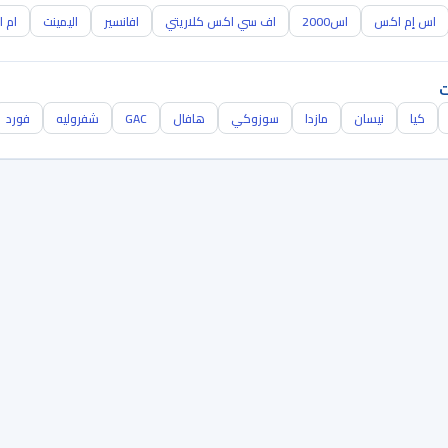
اس إم اكس
اس2000
اف سي اكس كلاريتي
افانسير
اليمينت
ام ا
ت
كيا
نيسان
مازدا
سوزوكي
هافال
GAC
شفروليه
فورد