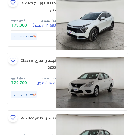
كيا سبورتاج LX 2025
دبل
شامل الضريبة
يبدأ القسط من
79,000
/
شهرياً
1,693
مستعملة
34,344 كم
ممشى قليل
مفحوصة ومضمونة
نيسان صني Classic
2022
شامل الضريبة
يبدأ القسط من
29,700
/
شهرياً
651
مستعملة
141,470 كم
مفحوصة ومضمونة
نيسان صني SV 2022