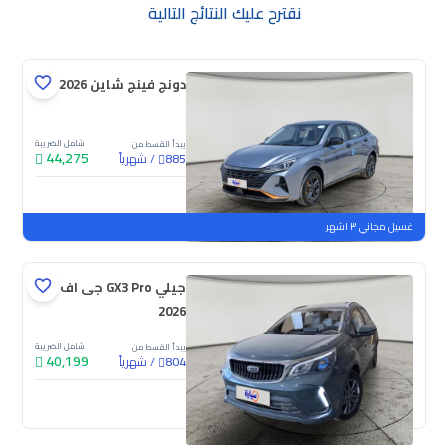
نقترح عليك النتائج التالية
دونج فينج شاين E1 2026
شامل الضريبة
يبدأ القسط من
44,275
/
شهرياً
885
جديدة
غسيل مجاني ٣ اشهر
جيلي GX3 Pro جى اف
2026
شامل الضريبة
يبدأ القسط من
40,199
/
شهرياً
804
جديدة