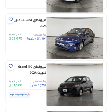
جديدة
ملوحة
هيونداي اكسنت فلييت
2025
شامل الضريبة
يبدأ القسط من
62,675
/
شهرياً
1,191
جديدة
هيونداي Grand i10
فلييت 2024
شامل الضريبة
يبدأ القسط من
34,500
/
شهرياً
752
مستعملة
88,594 كم
مفحوصة ومضمونة