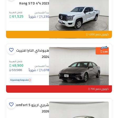
Kong STD 4*4 2023
شامل الضريبة
يبدأ القسط من
61,525
/
شهرياً
1,230
جديدة
كوبون خصم 1,000
هيونداي النترا فلييت
3,600
2024
شامل الضريبة
49,900
يبدأ القسط من
/
شهرياً
53,500
1,078
مستعملة
76,154 كم
مفحوصة ومضمونة
كوبون خصم 700
شيري اريزو 5 Comfort
2026