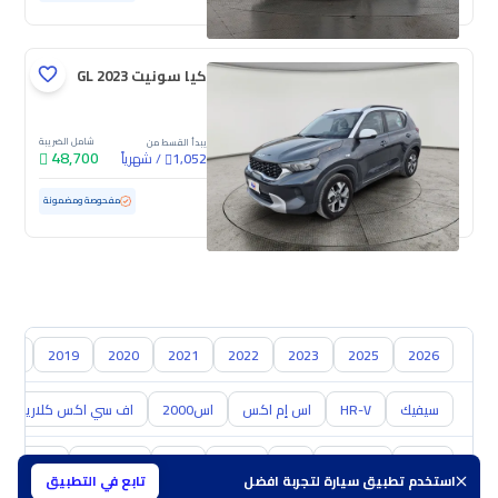
كيا سونيت GL 2023
شامل الضريبة
يبدأ القسط من
48,700
/
شهرياً
1,052
مستعملة
93,170 كم
مفحوصة ومضمونة
018
2019
2020
2021
2022
2023
2025
2026
سيفيك
HR-V
اس إم اكس
اس2000
اف سي اكس كلاريتي
تويوتا
هيونداي
كيا
نيسان
مازدا
سوزوكي
هافال
استخدم تطبيق سيارة لتجربة افضل
تابع في التطبيق