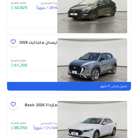
شامل الضريبة
يبدأ القسط من
40,825
/
شهرياً
816
جديدة
نيسان ماجنايت S 2026
شامل الضريبة
61,200
جديدة
ملوحة
غسيل مجاني ٣ اشهر
مازدا 3 Basic 2026
شامل الضريبة
يبدأ القسط من
80,050
/
شهرياً
1,749