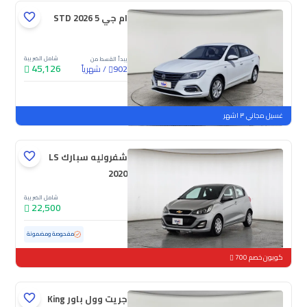
ام جي 5 STD 2026
شامل الضريبة
يبدأ القسط من
45,126
/
شهرياً
902
جديدة
غسيل مجاني ٣ اشهر
شفروليه سبارك LS
2020
شامل الضريبة
22,500
مستعملة
152,867 كم
مفحوصة ومضمونة
كوبون خصم 700
جريت وول باور King