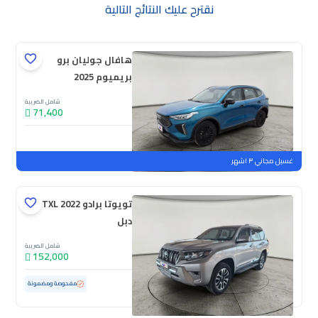
نقترح عليك النتائج التالية
هافال جوليان برو
بريميوم 2025
شامل الضريبة
71,400
جديدة
ملوحة
غسيل مجاني ٣ اشهر
تويوتا برادو TXL 2022
دبل
شامل الضريبة
152,000
مستعملة
42,593 كم
ممشى قليل
مفحوصة ومضمونة