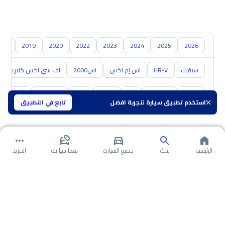
018
2019
2020
2022
2023
2024
2025
2026
سيفيك
HR-V
اس إم اكس
اس2000
اف سي اكس كلاريتي
تويوتا
هيونداي
كيا
نيسان
مازدا
سوزوكي
هافال
استخدم تطبيق سيارة لتجربة افضل
تابع في التطبيق
الرئيسية
بحث
جميع السيارت
بيعنا سيارتك
المزيد