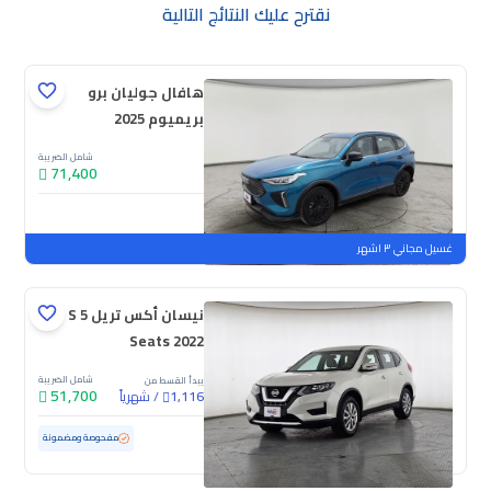
نقترح عليك النتائج التالية
هافال جوليان برو
بريميوم 2025
شامل الضريبة
71,400
جديدة
ملوحة
غسيل مجاني ٣ اشهر
نيسان أكس تريل S 5
Seats 2022
شامل الضريبة
يبدأ القسط من
51,700
/
شهرياً
1,116
مستعملة
52,395 كم
ممشى قليل
مفحوصة ومضمونة