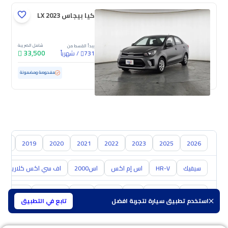
كيا بيجاس LX 2023
شامل الضريبة
يبدأ القسط من
33,500
/
شهرياً
731
مستعملة
111,061 كم
مفحوصة ومضمونة
018
2019
2020
2021
2022
2023
2025
2026
سيفيك
HR-V
اس إم اكس
اس2000
اف سي اكس كلاريتي
تويوتا
هيونداي
كيا
نيسان
مازدا
سوزوكي
هافال
استخدم تطبيق سيارة لتجربة افضل
تابع في التطبيق