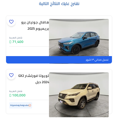
نقترح عليك النتائج التالية
هافال جوليان برو
بريميوم 2025
شامل الضريبة
71,400
جديدة
ملوحة
غسيل مجاني ٣ اشهر
تويوتا فورتشنر GX2
2024 دبل
شامل الضريبة
100,000
مستعملة
47,714 كم
ممشى قليل
مفحوصة ومضمونة