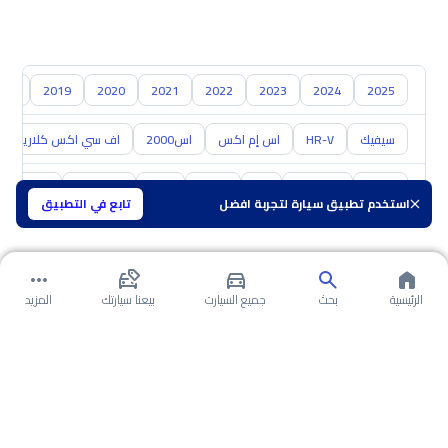
018
2019
2020
2021
2022
2023
2024
2025
سيفيك
HR-V
اس إم اكس
اس2000
اف سي اكس كلاريتي
تويوتا
هيونداي
كيا
نيسان
مازدا
سوزوكي
هافال
استخدم تطبيق سيارة لتجربة افضل
تابع في التطبيق
الرئيسية
بحث
جميع السيارت
بيعنا سيارتك
المزيد