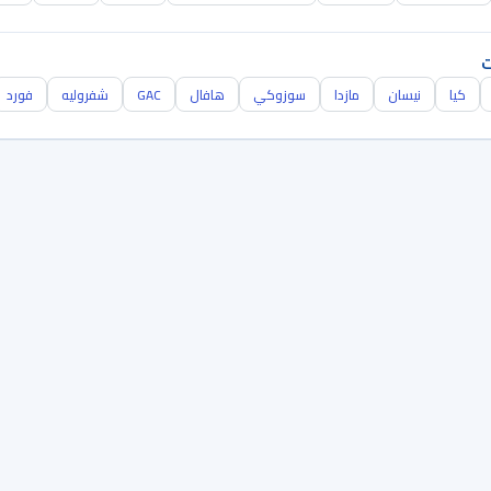
ت
كيا
نيسان
مازدا
سوزوكي
هافال
GAC
شفروليه
فورد