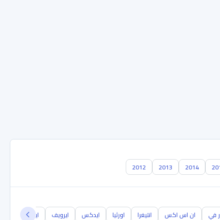
2012
2013
2014
20
ر في
ان اس اكس
انتيغرا
اورثيا
ايدكس
ايرويف
ايلسيون
إم