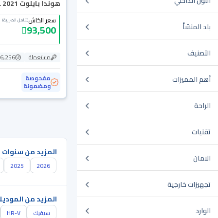
اللون الداخلي
هوندا بايلوت EX L 2021
سعر الكاش
(شامل الضريبة)
بلد المنشأ
93,500
التصنيف
مستعملة
56,256 ك
مفحوصة
أهم المميزات
ومضمونة
الراحة
تقنيات
المزيد من سنوات 
الامان
2025
2026
تجهيزات خارجية
المزيد من الموديل
الوارد
سيفيك
HR-V