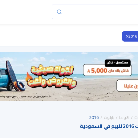
2016
ت
هوندا
بايلوت
2016
دية