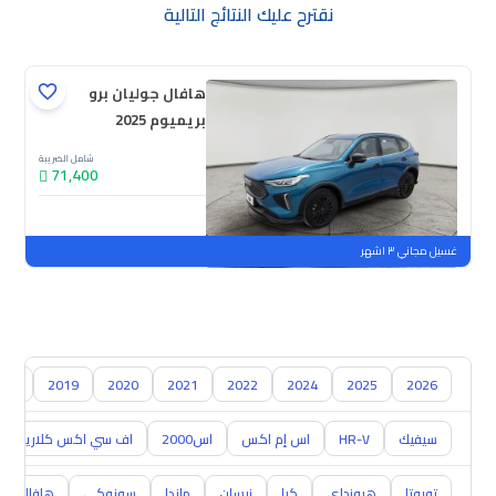
نقترح عليك النتائج التالية
هافال جوليان برو
بريميوم 2025
شامل الضريبة
71,400
جديدة
ملوحة
غسيل مجاني ٣ اشهر
018
2019
2020
2021
2022
2024
2025
2026
سيفيك
HR-V
اس إم اكس
اس2000
اف سي اكس كلاريتي
تويوتا
هيونداي
كيا
نيسان
مازدا
سوزوكي
هافال