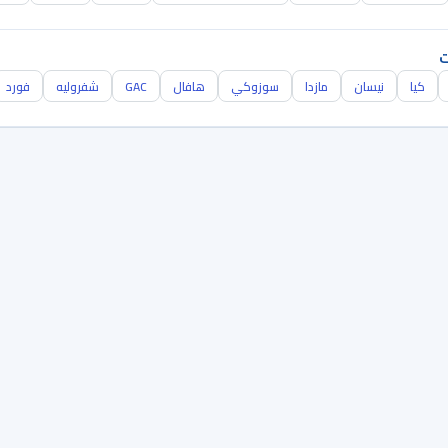
ت
كيا
نيسان
مازدا
سوزوكي
هافال
GAC
شفروليه
فورد