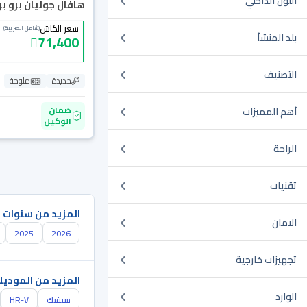
اللون الداخلي
هافال جوليان برو بريم
سعر الكاش
(شامل الضريبة)
بلد المنشأ
71,400
التصنيف
جديدة
ملوحة
ضمان
أهم المميزات
الوكيل
الراحة
تقنيات
المزيد من سنوات 
الامان
2025
2026
تجهيزات خارجية
المزيد من الموديل
الوارد
سيفيك
HR-V