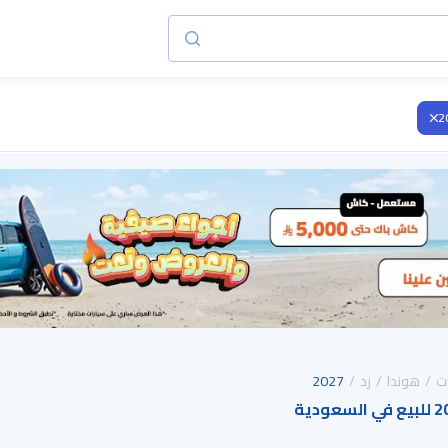
2
ت
هوندا
زد
2027