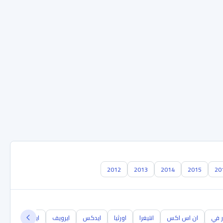
2012
2013
2014
2015
20
ر في
ان اس اكس
انتيغرا
اورثيا
ايدكس
ايرويف
ايلسيون
إم