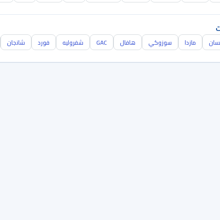
ت
سان
مازدا
سوزوكي
هافال
GAC
شفروليه
فورد
شانجان