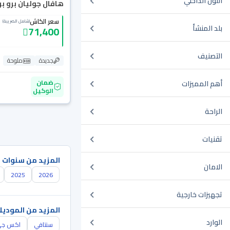
اللون الداخلي
هافال جوليان برو بريم
سعر الكاش
(شامل الضريبة)
بلد المنشأ
71,400
التصنيف
جديدة
ملوحة
ضمان
أهم المميزات
الوكيل
الراحة
تقنيات
المزيد من سنوات 
الامان
2025
2026
تجهيزات خارجية
المزيد من الموديل
الوارد
سنتافي
اكس ج