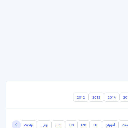
2012
2013
2014
20
نت
أنتوراج
I10
I20
I30
بورتر
بونى
تراجيت
توسكاني