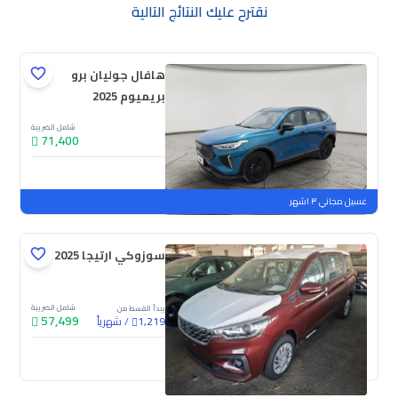
نقترح عليك النتائج التالية
هافال جوليان برو
بريميوم 2025
شامل الضريبة
71,400
جديدة
ملوحة
غسيل مجاني ٣ اشهر
سوزوكي ارتيجا GL 2025
شامل الضريبة
يبدأ القسط من
57,499
/
شهرياً
1,219
جديدة