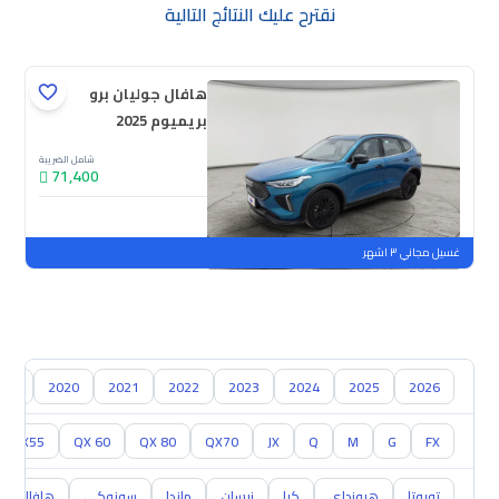
نقترح عليك النتائج التالية
هافال جوليان برو
بريميوم 2025
شامل الضريبة
71,400
جديدة
ملوحة
غسيل مجاني ٣ اشهر
019
2020
2021
2022
2023
2024
2025
2026
QX55
QX 60
QX 80
QX70
JX
Q
M
G
FX
تويوتا
هيونداي
كيا
نيسان
مازدا
سوزوكي
هافال