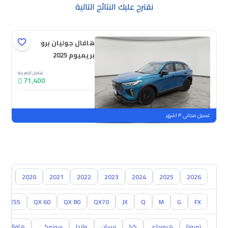
نقترح عليك النتائج التالية
هافال جوليان برو
بريميوم 2025
شامل الضريبة
71,400
جديدة
ملوحة
غسيل مجاني ٣ اشهر
019
2020
2021
2022
2023
2024
2025
2026
QX55
QX 60
QX 80
QX70
JX
Q
M
G
FX
تويوتا
هيونداي
كيا
نيسان
مازدا
سوزوكي
هافال