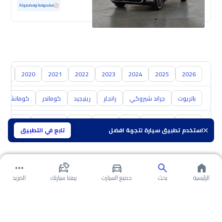
مستعملة
128,009 كم
مفحوصة ومضمونة
019
2020
2021
2022
2023
2024
2025
2026
باتريوت
جراند شيروكي
رانجلر
رينيجيد
كوماندر
كومانشي
تويوتا
هيونداي
كيا
نيسان
مازدا
سوزوكي
هافال
استخدم تطبيق سيارة لتجربة افضل
تابع في التطبيق
الرئيسية
بحث
جميع السيارت
بيعنا سيارتك
المزيد