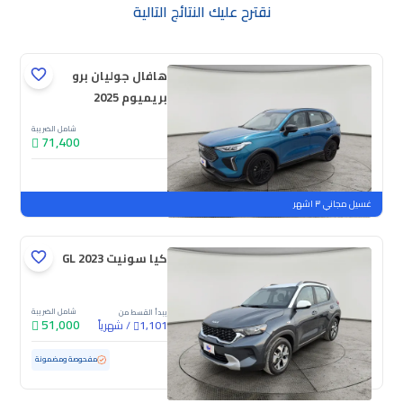
نقترح عليك النتائج التالية
هافال جوليان برو
بريميوم 2025
شامل الضريبة
71,400
جديدة
ملوحة
غسيل مجاني ٣ اشهر
كيا سونيت GL 2023
شامل الضريبة
يبدأ القسط من
51,000
/
شهرياً
1,101
مستعملة
82,340 كم
مفحوصة ومضمونة