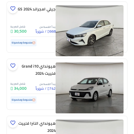
جيلي امجراند GS 2024
شامل الضريبة
يبدأ القسط من
30,500
/
شهرياً
668
مستعملة
105,004 كم
مفحوصة ومضمونة
هيونداي Grand i10
فلييت 2024
شامل الضريبة
يبدأ القسط من
34,000
/
شهرياً
742
مستعملة
81,682 كم
مفحوصة ومضمونة
هيونداي النترا فلييت
2024