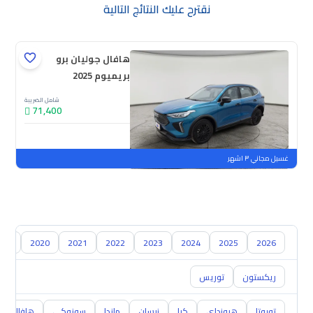
نقترح عليك النتائج التالية
هافال جوليان برو
بريميوم 2025
شامل الضريبة
71,400
جديدة
ملوحة
غسيل مجاني ٣ اشهر
019
2020
2021
2022
2023
2024
2025
2026
ريكستون
توريس
تويوتا
هيونداي
كيا
نيسان
مازدا
سوزوكي
هافال