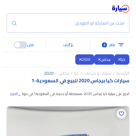
ابحث عن الماركة او الموديل
فلتر
3
رتب
قارن
كيا
بيجاس
2020
الرئيسية
سيارات و مركبات
كيا
بيجاس
2020
سيارات كيا بيجاس 2020 للبيع في السعودية
-
1
...
اتدور على سيارة كيا بيجاس 2020 مستعملة أو جديدة في السعودية؟ في موقع
المزيد
سيارة بنوفر لك كل الخيارات، تقدر تتصفح الموديلات وتختار
اللي يناسبك. جميع سيارات
كيا بيجاس 2020 المستعملة مضمونة ومفحوصة بأكثر من 200 نقطة وتقدر
تجربها لمدة 10 أيام، وإن ما ناسبتك لأي سبب تقدر تسترجع كامل المبلغ خلال 10
أيام بكل سهولة. والسيارات الجديدة مضمونة بضمان الوكالة، تقدر تشتريها كاش أو
تقسيط، وتحجزها أونلاين، وبتوصلك لين باب بيتك.