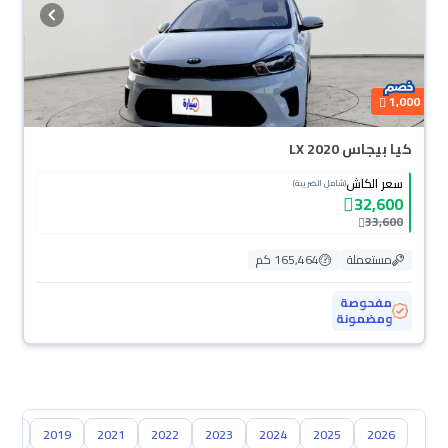
1,000
كيا بيجاس LX 2020
سعر الكاش
(شامل الضريبة)
32,600
33,600
مستعملة
165,464 كم
مفحوصة
ومضمونة
018
2019
2021
2022
2023
2024
2025
2026