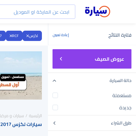
فلترة النتائج
إعادة تعيين
لكزس
RCF
7
عروض الصيف
حالة السيارة
مستعملة
جديدة
الرئيسية
سيارات و مركبا
طرق الشراء
سيارات لكزس RCF 2017 للبيع في السعودية