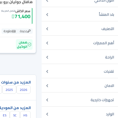
اللون الداخلي
هافال جوليان برو بريم
سعر الكاش
(شامل الضريبة)
بلد المنشأ
71,400
التصنيف
جديدة
ملوحة
ضمان
أهم المميزات
الوكيل
الراحة
تقنيات
المزيد من سنوات 
الامان
2025
2026
تجهيزات خارجية
المزيد من الموديل
الوارد
ES
SC
HS