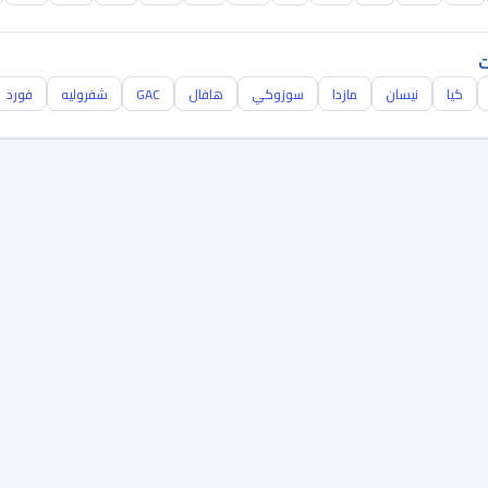
ت
كيا
نيسان
مازدا
سوزوكي
هافال
GAC
شفروليه
فورد