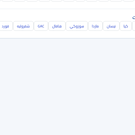
ت
كيا
نيسان
مازدا
سوزوكي
هافال
GAC
شفروليه
فورد