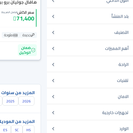
اللون الداخلي
هافال جوليان برو بريم
سعر الكاش
(شامل الضريبة)
بلد المنشأ
71,400
التصنيف
جديدة
ملوحة
ضمان
أهم المميزات
الوكيل
الراحة
تقنيات
المزيد من سنوات 
الامان
2025
2026
تجهيزات خارجية
المزيد من الموديل
الوارد
ES
SC
HS