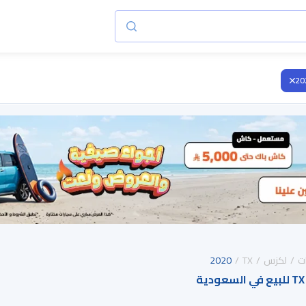
20
ت
لكزس
TX
2020