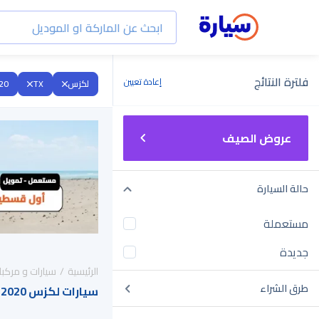
فلترة النتائج
إعادة تعيين
لكزس
TX
20
عروض الصيف
حالة السيارة
مستعملة
جديدة
الرئيسية
سيارات و مركبا
طرق الشراء
سيارات لكزس TX 2020 للبيع في السعودية