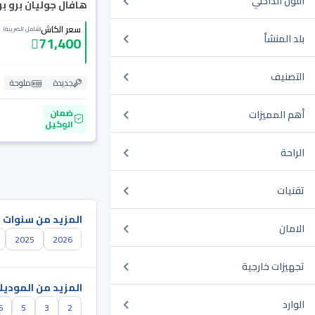
اللون الداخلي
هافال جوليان برو بريم
سعر الكاش
(شامل الضريبة)
بلد المنشأ
71,400
التصنيف
جديدة
ملوحة
ضمان
أهم المميزات
الوكيل
الراحة
تقنيات
المزيد من سنوات 
الامان
2025
2026
تجهيزات خارجية
المزيد من الموديل
الوارد
6
5
3
2