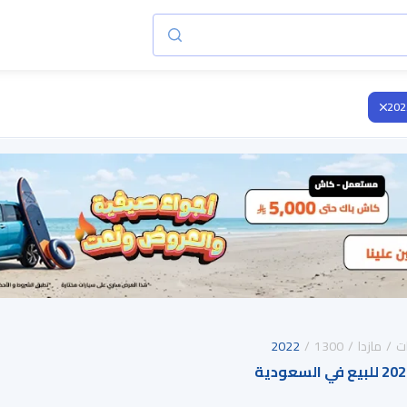
202
ت
مازدا
1300
2022