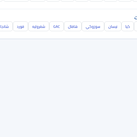
ت
كيا
نيسان
سوزوكي
هافال
GAC
شفروليه
فورد
شانجا