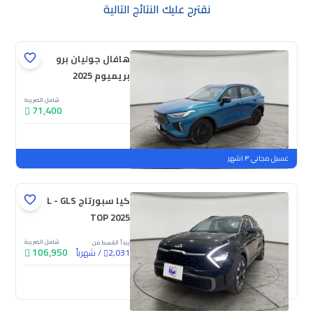
نقترح عليك النتائج التالية
هافال جوليان برو
بريميوم 2025
شامل الضريبة
71,400
جديدة
ملوحة
غسيل مجاني ٣ اشهر
كيا سبورتاج L - GLS
TOP 2025
شامل الضريبة
يبدأ القسط من
106,950
/
شهرياً
2,031
جديدة