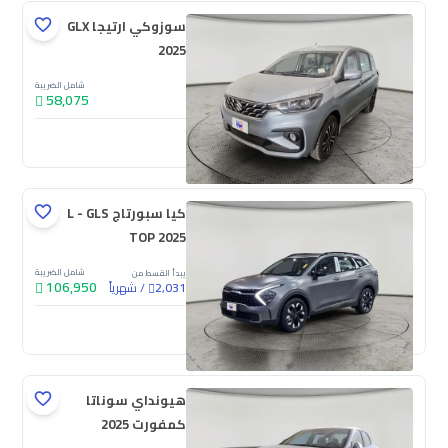
سوزوكي ارتيجا GLX
2025
شامل الضريبة
58,075
جديدة
كيا سبورتاج L - GLS
TOP 2025
شامل الضريبة
يبدأ القسط من
106,950
/
شهرياً
2,031
جديدة
هيونداي سوناتا
كمفورت 2025