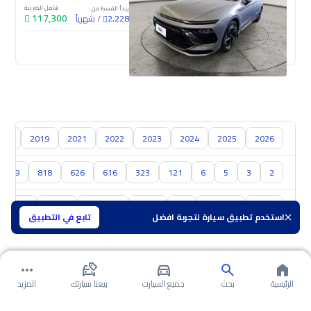
شامل الضريبة
يبدأ القسط من
117,300
/
شهرياً
2,228
جديدة
018
2019
2021
2022
2023
2024
2025
2026
929
818
626
616
323
121
6
5
3
2
تويوتا
هيونداي
كيا
نيسان
سوزوكي
هافال
GAC
استخدم تطبيق سيارة لتجربة افضل
تابع في التطبيق
الرئيسية
بحث
جميع السيارت
بيعنا سيارتك
المزيد