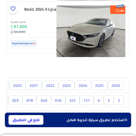
مازدا 3 Basic 2024
5,000
شامل الضريبة
61,000
66,000
مستعملة
50,600 كم
مفحوصة ومضمونة
019
2020
2021
2022
2023
2024
2025
2026
00
929
818
626
616
323
121
6
5
2
تويوتا
هيونداي
كيا
نيسان
سوزوكي
هافال
GAC
استخدم تطبيق سيارة لتجربة افضل
تابع في التطبيق