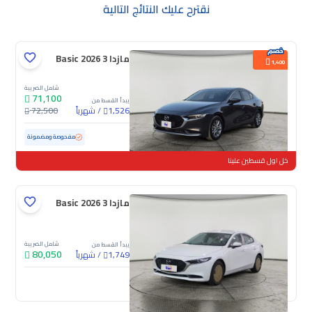
نقترح عليك النتائج التالية
مازدا 3 Basic 2026
1,400
شامل الضريبة
71,100
يبدأ القسط من
/
شهرياً
72,500
1,526
مستعملة
21,604 كم
ممشى قليل
مفحوصة ومضمونة
خل اول قسطين علينا
مازدا 3 Basic 2026
شامل الضريبة
يبدأ القسط من
80,050
/
شهرياً
1,749
جديدة
ملوحة