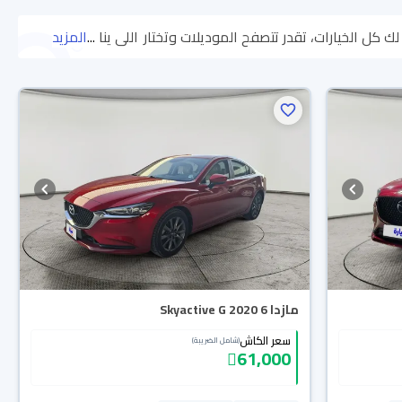
...
اللي يناسبك.
المزيد
جميع سيارات مازدا 6 2020 المستعملة مضمونة ومفحوصة بأكثر من 200 نقطة وتقدر تجربها لمدة 10 أيام، وإن ما ناسبتك لأي سبب تقدر تسترجع
لة، تقدر تشتريها كاش أو تقسيط، وتحجزها أونلاين، وبتوصلك لين
محجوزة
مازدا 6 Skyactive G 2020
سعر الكاش
(شامل الضريبة)
61,000