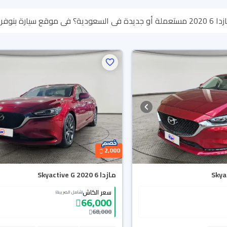
تتصفح الموديلات وتختار
كامل المبلغ خلال 10 أيام بكل سهولة. والسيارات الجديدة مضمونة بضمان الوكا
2,000
مازدا 6 Skyactive G 2020
سعر الكاش
(شامل الضريبة)
66,000
68,000