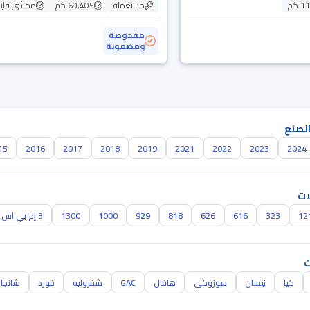
 كم
مستعملة
69,405 كم
ممشى قلي
مفحوصة
ومضمونة
الصنع
15
2016
2017
2018
2019
2021
2022
2023
2024
ات
12
323
616
626
818
929
1000
1300
3 إم بي اس
ت
كيا
نيسان
سوزوكي
هافال
GAC
شفروليه
فورد
شانجا