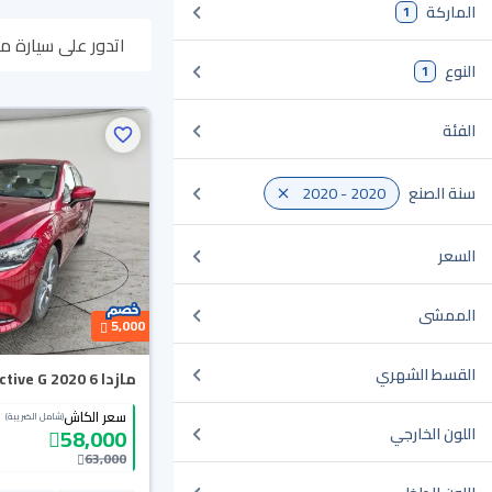
الماركة
1
اتدور على سيارة مازدا 6 2020 مستعملة أو جديدة في السعودية؟ في موقع سيارة بنوفر لك كل الخيارات، تقدر 
النوع
1
باب بيتك.
الفئة
سنة الصنع
2020 - 2020
السعر
الممشى
5,000
القسط الشهري
مازدا 6 Skyactive G 2020
سعر الكاش
(شامل الضريبة)
58,000
اللون الخارجي
63,000