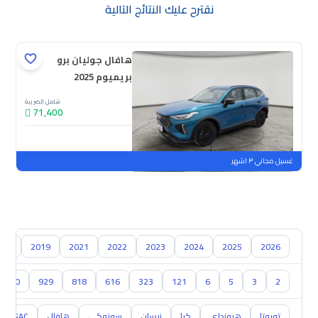
نقترح عليك النتائج التالية
هافال جوليان برو
بريميوم 2025
شامل الضريبة
71,400
جديدة
ملوحة
غسيل مجاني ٣ اشهر
018
2019
2021
2022
2023
2024
2025
2026
1000
929
818
616
323
121
6
5
3
2
تويوتا
هيونداي
كيا
نيسان
سوزوكي
هافال
GAC