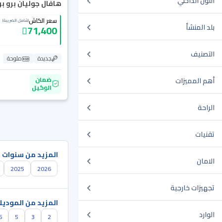
اللون الداخلي
هافال جوليان برو بريم
سعر الكاش
(شامل الضريبة)
بلد المنشأ
71,400
التصنيف
جديدة
ملوحة
ضمان
أهم المميزات
الوكيل
الراحة
تقنيات
المزيد من سنوات 
الامان
2025
2026
تجهيزات خارجية
المزيد من الموديل
الوارد
6
5
3
2