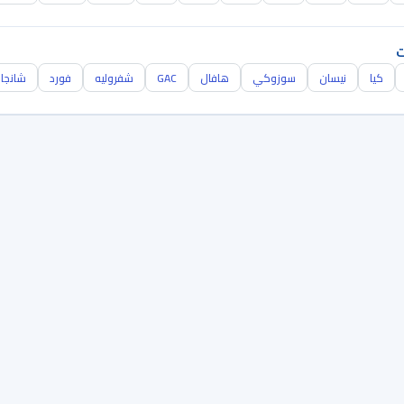
ت
كيا
نيسان
سوزوكي
هافال
GAC
شفروليه
فورد
شانجا