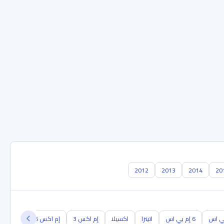
2012
2013
2014
20
6 إم بي اس
اتينزا
اكسيلا
إم اكس 3
إم اكس 6
أر اكس 8