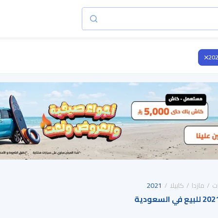
20
ت
مازدا
كابيلا
2021