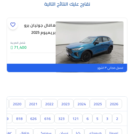
نقترح عليك النتائج التالية
هافال جوليان برو
بريميوم 2025
شامل الضريبة
71,400
جديدة
ملوحة
غسيل مجاني ٣ اشهر
019
2020
2021
2022
2023
2024
2025
2026
929
818
626
616
323
121
6
5
3
2
تويوتا
هيونداي
كيا
نيسان
سوزوكي
هافال
GAC