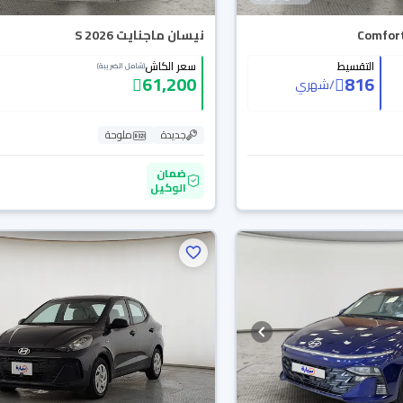
نيسان ماجنايت S 2026
التقسيط
سعر الكاش
(شامل الضريبة)
61,200
816
/
شهري
جديدة
ملوحة
ضمان
الوكيل