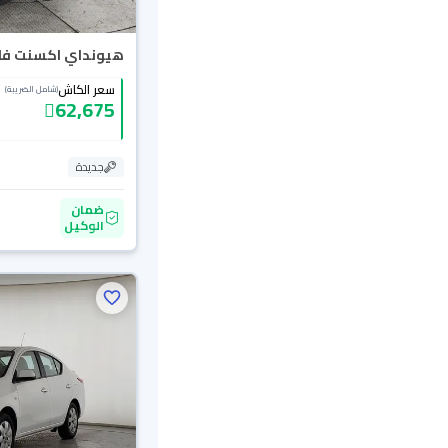
هيونداي اكسنت فلييت
سعر الكاش
(شامل الضريبة)
62,675
جديدة
ضمان
الوكيل