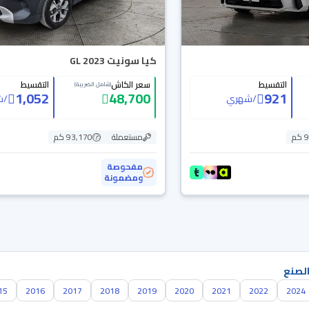
كيا سونيت GL 2023
التقسيط
سعر الكاش
التقسيط
(شامل الضريبة)
1,052
48,700
921
/
شهري
/
ش
م
مستعملة
93,170 كم
مفحوصة
ومضمونة
الصنع
15
2016
2017
2018
2019
2020
2021
2022
2024