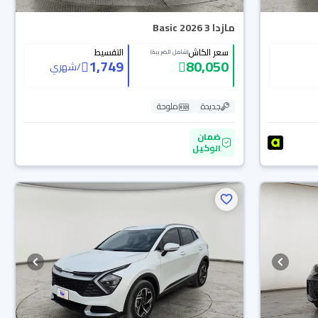
مازدا 3 Basic 2026
سعر الكاش
التقسيط
(شامل الضريبة)
1,749
80,050
/
شهري
جديدة
ملوحة
ضمان
الوكيل