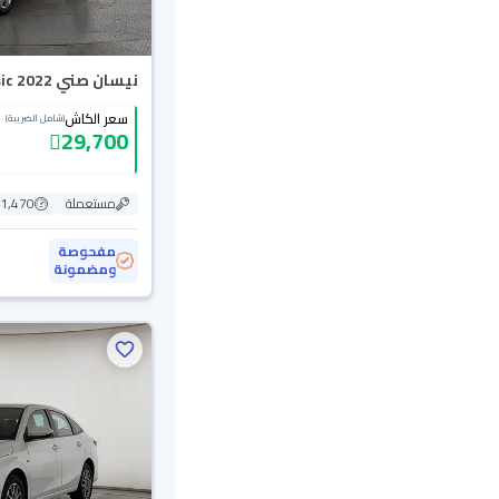
نيسان صني Classic 2022
سعر الكاش
(شامل الضريبة)
29,700
مستعملة
141,470
مفحوصة
ومضمونة