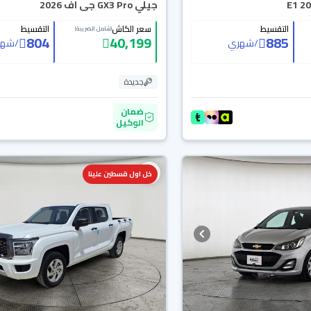
جيلي GX3 Pro جى اف 2026
التقسيط
سعر الكاش
التقسيط
(شامل الضريبة)
804
40,199
885
/
شهري
/
شهر
جديدة
ضمان
الوكيل
خل اول قسطين علينا