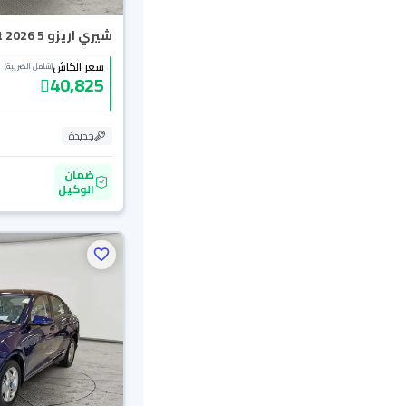
شيري اريزو 5 Comfort 2026
سعر الكاش
(شامل الضريبة)
40,825
جديدة
ضمان
الوكيل