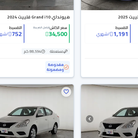
 2025
هيونداي Grand i10 فلييت 2024
التقسيط
سعر الكاش
التقسيط
(شامل الضريبة)
752
34,500
1,191
/
شهري
/
شهر
مستعملة
88,594 كم
مفحوصة
ومضمونة