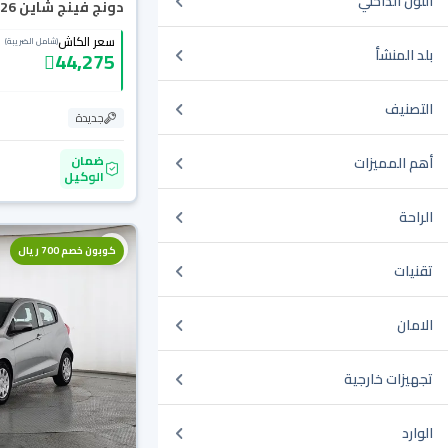
اللون الداخلي
دونج فينج شاين E1 2026
سعر الكاش
(شامل الضريبة)
بلد المنشأ
44,275
التصنيف
جديدة
ضمان
أهم المميزات
الوكيل
الراحة
كوبون خصم 700 ريال
تقنيات
الامان
تجهيزات خارجية
الوارد