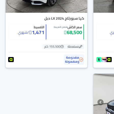
كيا سبورتاج LX 2024 دبل
سعر الكاش
التقسيط
(شامل الضريبة)
1,471
68,500
ي
/
شهري
مستعملة
155,500 كم
مفحوصة
ومضمونة