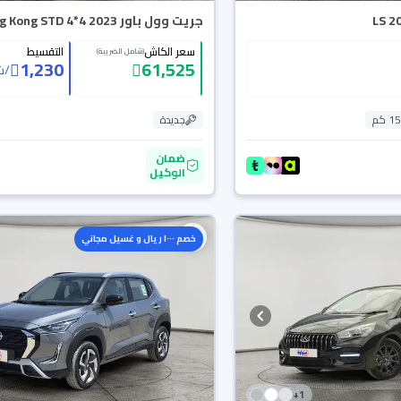
جريت وول باور King Kong STD 4*4 2023
سعر الكاش
التقسيط
(شامل الضريبة)
1,230
61,525
/
ش
 كم
جديدة
ضمان
الوكيل
خصم ١٠٠٠ ريال و غسيل مجاني
+
1