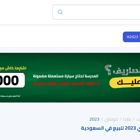
2023
ت
مازدا
كوتشي
2023
دية