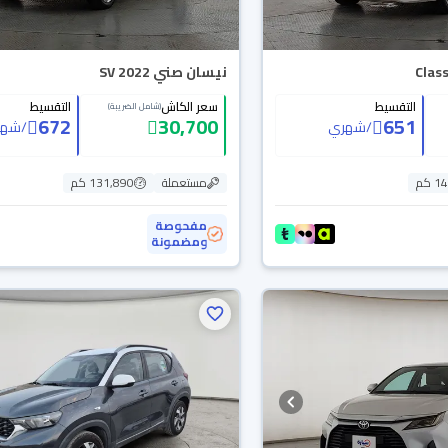
نيسان صني SV 2022
التقسيط
سعر الكاش
التقسيط
(شامل الضريبة)
672
30,700
651
/
شهري
/
شهر
 كم
مستعملة
131,890 كم
مفحوصة
ومضمونة