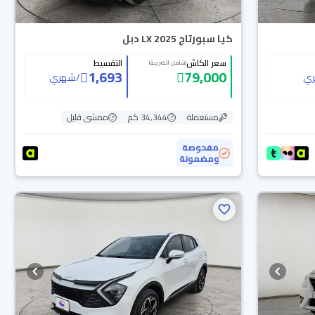
كيا سبورتاج LX 2025 دبل
سعر الكاش
التقسيط
(شامل الضريبة)
1,693
79,000
ي
/
شهري
مستعملة
34,344 كم
ممشى قليل
مفحوصة
ومضمونة