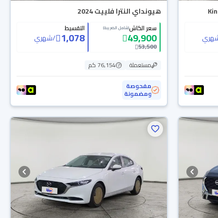
هيونداي النترا فلييت 2024
سعر الكاش
التقسيط
(شامل الضريبة)
1,078
49,900
هري
/
شهري
53,500
مستعملة
76,154 كم
مفحوصة
ومضمونة