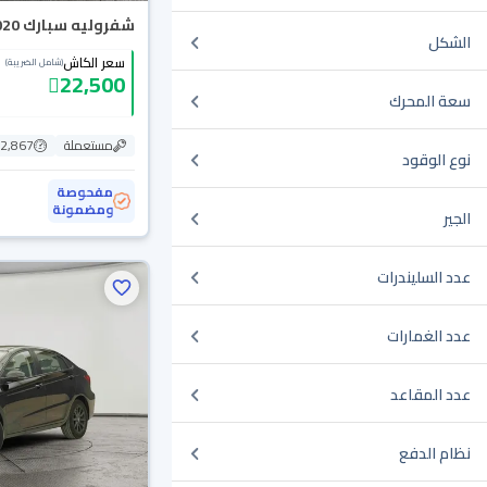
شفروليه سبارك LS 2020
الشكل
سعر الكاش
(شامل الضريبة)
22,500
سعة المحرك
مستعملة
152,867
نوع الوقود
مفحوصة
ومضمونة
الجير
عدد السليندرات
عدد الغمارات
عدد المقاعد
نظام الدفع