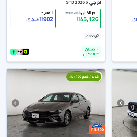
ام جي 5 STD 2026
سعر الكاش
التقسيط
(شامل الضريبة)
902
45,126
ي
/
شهري
جديدة
ضمان
الوكيل
كوبون خصم 700 ريال
3,600