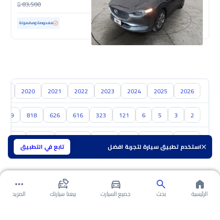
83,500
مستعملة
23,374 كم
ممشى قليل
مفحوصة ومضمونة
018
2020
2021
2022
2023
2024
2025
2026
929
818
626
616
323
121
6
5
3
2
تويوتا
هيونداي
كيا
نيسان
سوزوكي
هافال
GAC
استخدم تطبيق سيارة لتجربة افضل
تابع في التطبيق
الرئيسية
بحث
جميع السيارت
بيعنا سيارتك
المزيد