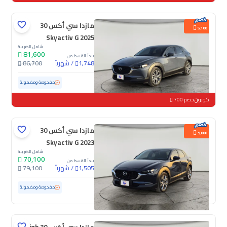
مازدا سي أكس 30
5,100
Skyactiv G 2025
شامل الضريبة
81,600
يبدأ القسط من
/
شهرياً
86,700
1,748
مستعملة
19,240 كم
ممشى قليل
مفحوصة ومضمونة
كوبون خصم 700
مازدا سي أكس 30
9,000
Skyactiv G 2023
شامل الضريبة
70,100
يبدأ القسط من
/
شهرياً
79,100
1,505
مستعملة
56,761 كم
مفحوصة ومضمونة