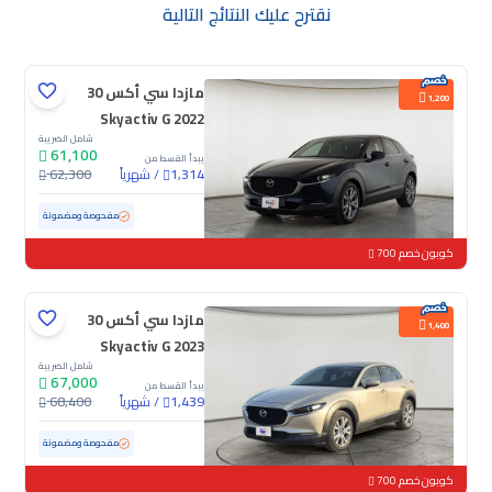
نقترح عليك النتائج التالية
مازدا سي أكس 30
1,200
Skyactiv G 2022
شامل الضريبة
61,100
يبدأ القسط من
/
شهرياً
62,300
1,314
مستعملة
102,102 كم
مفحوصة ومضمونة
كوبون خصم 700
مازدا سي أكس 30
1,400
Skyactiv G 2023
شامل الضريبة
67,000
يبدأ القسط من
/
شهرياً
68,400
1,439
مستعملة
67,100 كم
مفحوصة ومضمونة
كوبون خصم 700