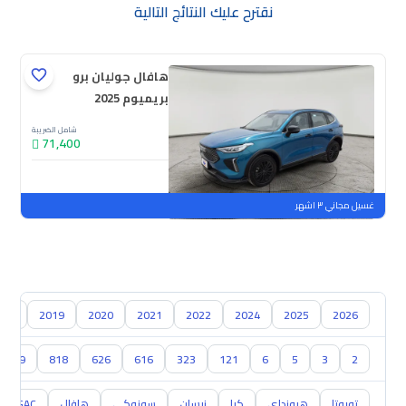
نقترح عليك النتائج التالية
هافال جوليان برو
بريميوم 2025
شامل الضريبة
71,400
جديدة
ملوحة
غسيل مجاني ٣ اشهر
018
2019
2020
2021
2022
2024
2025
2026
929
818
626
616
323
121
6
5
3
2
تويوتا
هيونداي
كيا
نيسان
سوزوكي
هافال
GAC