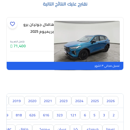
نقترح عليك النتائج التالية
هافال جوليان برو
بريميوم 2025
شامل الضريبة
71,400
جديدة
ملوحة
غسيل مجاني ٣ اشهر
018
2019
2020
2021
2023
2024
2025
2026
929
818
626
616
323
121
6
5
3
2
تويوتا
هيونداي
كيا
نيسان
سوزوكي
هافال
GAC