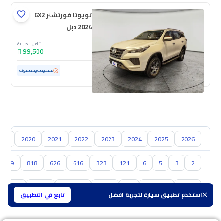
تويوتا فورتشنر GX2
2024 دبل
شامل الضريبة
99,500
مستعملة
47,714 كم
ممشى قليل
مفحوصة ومضمونة
019
2020
2021
2022
2023
2024
2025
2026
929
818
626
616
323
121
6
5
3
2
تويوتا
هيونداي
كيا
نيسان
سوزوكي
هافال
GAC
استخدم تطبيق سيارة لتجربة افضل
تابع في التطبيق