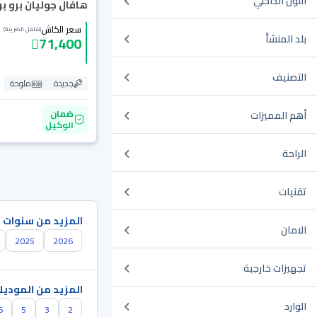
اللون الداخلي
هافال جوليان برو بريم
سعر الكاش
(شامل الضريبة)
بلد المنشأ
71,400
التصنيف
جديدة
ملوحة
ضمان
أهم المميزات
الوكيل
الراحة
تقنيات
المزيد من سنوات 
الامان
2025
2026
تجهيزات خارجية
المزيد من الموديل
الوارد
6
5
3
2