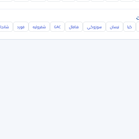
ت
كيا
نيسان
سوزوكي
هافال
GAC
شفروليه
فورد
شانجا