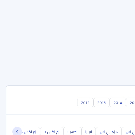
2012
2013
2014
20
6 إم بي اس
اتينزا
اكسيلا
إم اكس 3
إم اكس 6
أر اكس 8