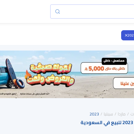
202
ت
مازدا
سينتيا
2023