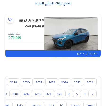
نقترح عليك النتائج التالية
هافال جوليان برو
بريميوم 2025
شامل الضريبة
71,400
جديدة
ملوحة
غسيل مجاني ٣ اشهر
018
2019
2020
2022
2023
2024
2025
2026
929
818
626
616
323
121
6
5
3
2
تويوتا
هيونداي
كيا
نيسان
سوزوكي
هافال
GAC