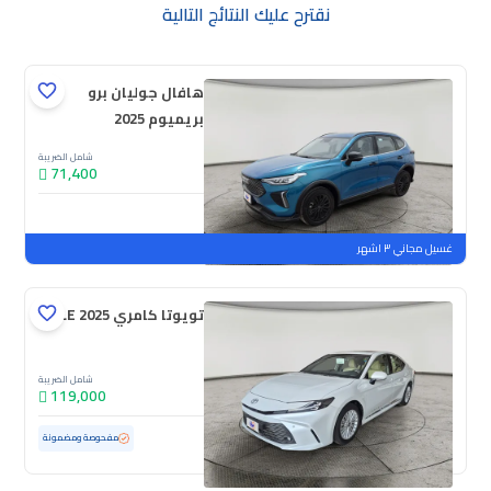
نقترح عليك النتائج التالية
هافال جوليان برو
بريميوم 2025
شامل الضريبة
71,400
جديدة
ملوحة
غسيل مجاني ٣ اشهر
تويوتا كامري LE 2025
شامل الضريبة
119,000
مستعملة
49,789 كم
ممشى قليل
مفحوصة ومضمونة