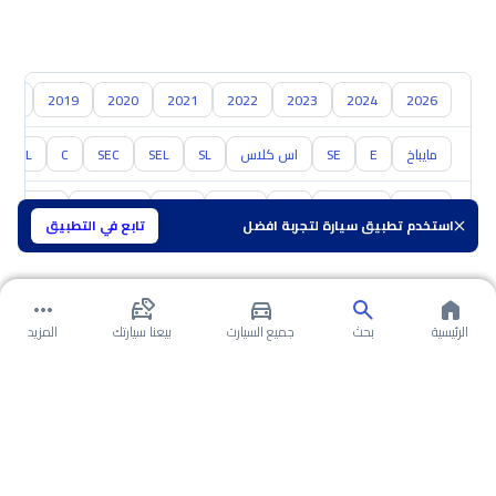
018
2019
2020
2021
2022
2023
2024
2026
مايباخ
E
SE
اس كلاس
SL
SEL
SEC
C
CL
تويوتا
هيونداي
كيا
نيسان
مازدا
سوزوكي
هافال
استخدم تطبيق سيارة لتجربة افضل
تابع في التطبيق
الرئيسية
بحث
جميع السيارت
بيعنا سيارتك
المزيد