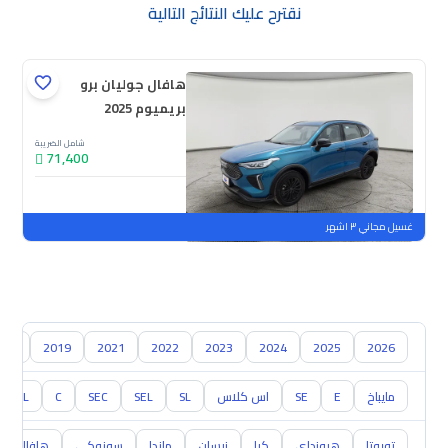
نقترح عليك النتائج التالية
هافال جوليان برو
بريميوم 2025
شامل الضريبة
71,400
جديدة
ملوحة
غسيل مجاني ٣ اشهر
018
2019
2021
2022
2023
2024
2025
2026
مايباخ
E
SE
اس كلاس
SL
SEL
SEC
C
CL
تويوتا
هيونداي
كيا
نيسان
مازدا
سوزوكي
هافال