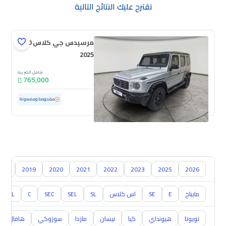
نقترح عليك النتائج التالية
مرسيدس جي كلاس 500
2025
شامل الضريبة
765,000
مستعملة
13,818 كم
ممشى قليل
مفحوصة ومضمونة
018
2019
2020
2021
2022
2023
2025
2026
مايباخ
E
SE
اس كلاس
SL
SEL
SEC
C
CL
تويوتا
هيونداي
كيا
نيسان
مازدا
سوزوكي
هافال