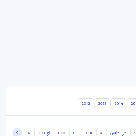
2012
2013
2014
20
جي كلاس
A
GLK
GT
GTD
اي 200
R
B
GLA