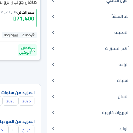
اللون الداخلي
هافال جوليان برو بريم
سعر الكاش
(شامل الضريبة)
بلد المنشأ
71,400
التصنيف
جديدة
ملوحة
ضمان
أهم المميزات
الوكيل
الراحة
تقنيات
المزيد من سنوات 
الامان
2025
2026
تجهيزات خارجية
المزيد من الموديل
الوارد
مايباخ
E
SE