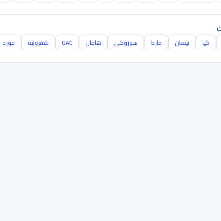
ت
كيا
نيسان
مازدا
سوزوكي
هافال
GAC
شفروليه
فورد