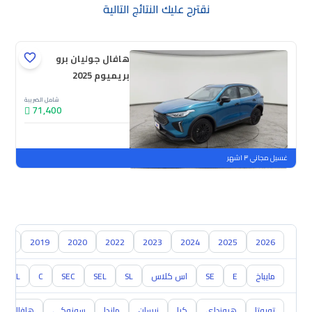
نقترح عليك النتائج التالية
هافال جوليان برو
بريميوم 2025
شامل الضريبة
71,400
جديدة
ملوحة
غسيل مجاني ٣ اشهر
018
2019
2020
2022
2023
2024
2025
2026
مايباخ
E
SE
اس كلاس
SL
SEL
SEC
C
CL
تويوتا
هيونداي
كيا
نيسان
مازدا
سوزوكي
هافال