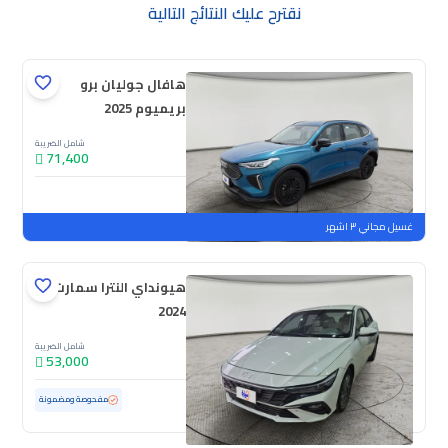
نقترح عليك النتائج التالية
هافال جوليان برو
بريميوم 2025
شامل الضريبة
71,400
جديدة
ملوحة
غسيل مجاني ٣ اشهر
هيونداي النترا سمارت
2024
شامل الضريبة
53,000
مستعملة
127,251 كم
مفحوصة ومضمونة