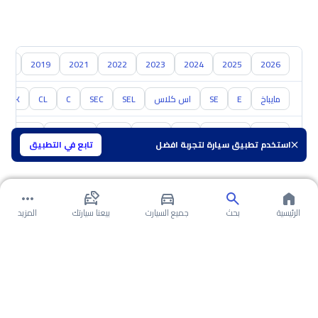
018
2019
2021
2022
2023
2024
2025
2026
مايباخ
E
SE
اس كلاس
SEL
SEC
C
CL
CLK
تويوتا
هيونداي
كيا
نيسان
مازدا
سوزوكي
هافال
استخدم تطبيق سيارة لتجربة افضل
تابع في التطبيق
الرئيسية
بحث
جميع السيارت
بيعنا سيارتك
المزيد