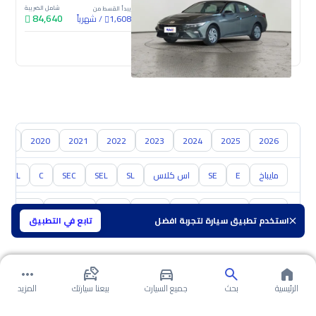
شامل الضريبة
يبدأ القسط من
84,640
/
شهرياً
1,608
جديدة
019
2020
2021
2022
2023
2024
2025
2026
مايباخ
E
SE
اس كلاس
SL
SEL
SEC
C
CL
تويوتا
هيونداي
كيا
نيسان
مازدا
سوزوكي
هافال
استخدم تطبيق سيارة لتجربة افضل
تابع في التطبيق
الرئيسية
بحث
جميع السيارت
بيعنا سيارتك
المزيد