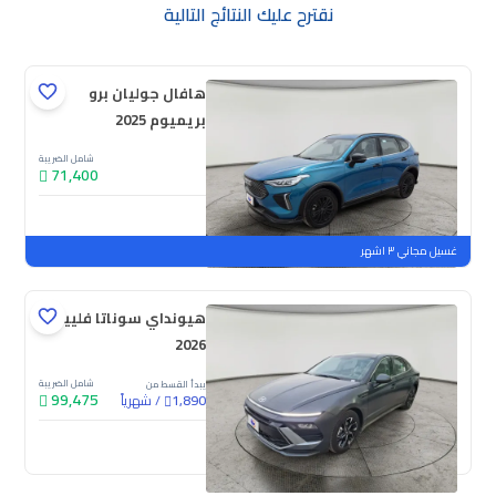
نقترح عليك النتائج التالية
هافال جوليان برو
بريميوم 2025
شامل الضريبة
71,400
جديدة
ملوحة
غسيل مجاني ٣ اشهر
هيونداي سوناتا فلييت
2026
شامل الضريبة
يبدأ القسط من
99,475
/
شهرياً
1,890
جديدة