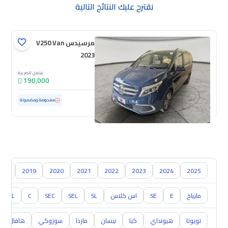
نقترح عليك النتائج التالية
مرسيدس V250 Van
2023
شامل الضريبة
190,000
مستعملة
129,628 كم
مفحوصة ومضمونة
018
2019
2020
2021
2022
2023
2024
2025
مايباخ
E
SE
اس كلاس
SL
SEL
SEC
C
CL
تويوتا
هيونداي
كيا
نيسان
مازدا
سوزوكي
هافال