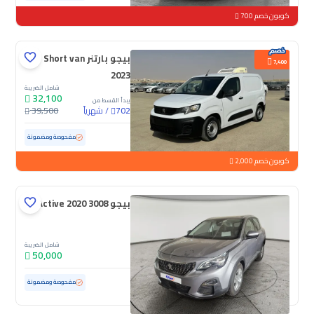
كوبون خصم 700
بيجو بارتنر Short van
7,400
2023
شامل الضريبة
32,100
يبدأ القسط من
/
شهرياً
39,500
702
مستعملة
181,437 كم
مفحوصة ومضمونة
كوبون خصم 2,000
بيجو 3008 Active 2020
شامل الضريبة
50,000
مستعملة
111,452 كم
مفحوصة ومضمونة