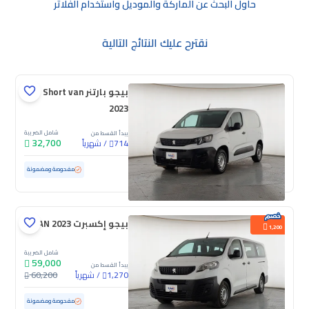
حاول البحث عن الماركة والموديل واستخدام الفلاتر
نقترح عليك النتائج التالية
بيجو بارتنر Short van
2023
شامل الضريبة
يبدأ القسط من
32,700
/
شهرياً
714
مستعملة
169,925 كم
مفحوصة ومضمونة
بيجو إكسبرت VAN 2023
1,200
شامل الضريبة
59,000
يبدأ القسط من
/
شهرياً
60,200
1,270
مستعملة
85,440 كم
مفحوصة ومضمونة