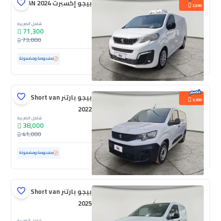
بيجو إكسبرت VAN 2024
2,500
شامل الضريبة
71,300
73,800
مستعملة
108,439 كم
مفحوصة ومضمونة
بيجو بارتنر Short van
3,000
2022
شامل الضريبة
38,000
41,000
مستعملة
96,665 كم
مفحوصة ومضمونة
بيجو بارتنر Short van
2025
شامل الضريبة