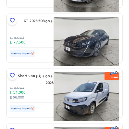
بيجو 508 GT 2023
شامل الضريبة
77,500
مستعملة
50,151 كم
مفحوصة ومضمونة
بيجو بارتنر Short van
5,000
2025
شامل الضريبة
51,000
56,000
مستعملة
6,293 كم
ممشى قليل
مفحوصة ومضمونة