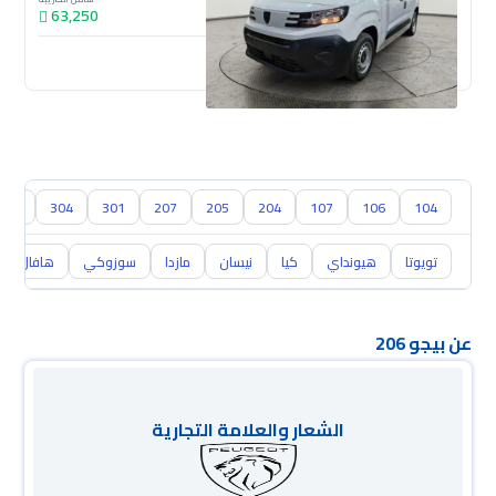
63,250
جديدة
305
304
301
207
205
204
107
106
104
تويوتا
هيونداي
كيا
نيسان
مازدا
سوزوكي
هافال
عن بيجو 206
الشعار والعلامة التجارية