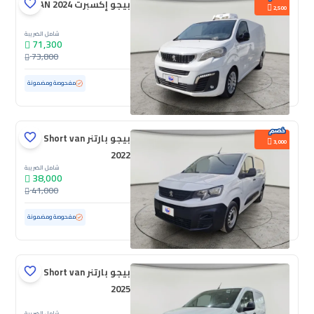
بيجو إكسبرت VAN 2024
2,500
شامل الضريبة
71,300
73,800
مستعملة
108,439 كم
مفحوصة ومضمونة
بيجو بارتنر Short van
3,000
2022
شامل الضريبة
38,000
41,000
مستعملة
96,665 كم
مفحوصة ومضمونة
بيجو بارتنر Short van
2025
شامل الضريبة