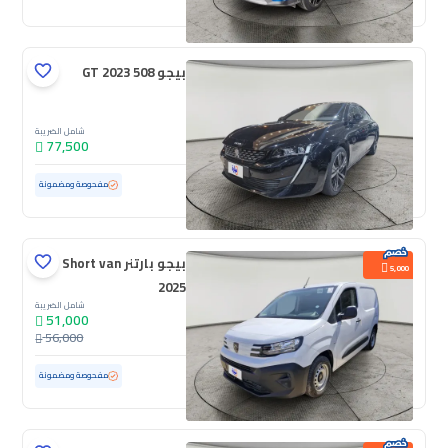
بيجو 508 GT 2023
شامل الضريبة
77,500
مستعملة
50,151 كم
مفحوصة ومضمونة
بيجو بارتنر Short van
5,000
2025
شامل الضريبة
51,000
56,000
مستعملة
6,293 كم
ممشى قليل
مفحوصة ومضمونة