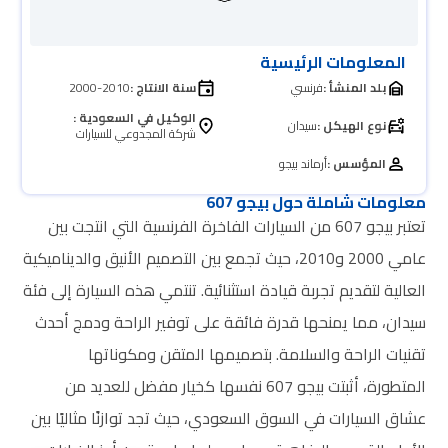
المعلومات الرئيسية
بلد المنشأ :
فرنسي
سنة الانتاج :
2000-2010
الوكيل في السعودية :
نوع الهيكل :
سيدان
شركة المجدوعي للسيارات
المؤسس :
أرماند بيجو
معلومات شاملة حول بيجو 607
تعتبر بيجو 607 من السيارات الفاخرة الفرنسية التي انتجت بين
عامي 2000 و2010، حيث تجمع بين التصميم الأنيق والديناميكية
العالية لتقديم تجربة قيادة استثنائية. تنتمي هذه السيارة إلى فئة
سيدان، مما يمنحها قدرة فائقة على توفير الراحة ودمج أحدث
تقنيات الراحة والسلامة. بتصميمها المتقن ومكوناتها
المتطورة، أثبتت بيجو 607 نفسها كخيار مفضل للعديد من
عشاق السيارات في السوق السعودي، حيث تجد توازنًا مثاليًا بين