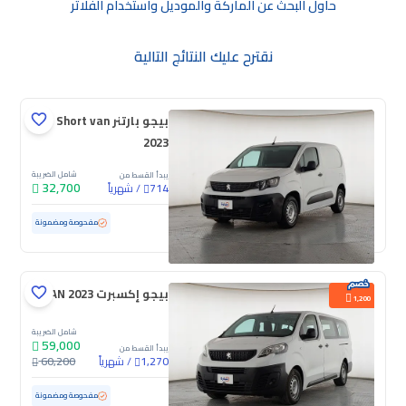
حاول البحث عن الماركة والموديل واستخدام الفلاتر
نقترح عليك النتائج التالية
بيجو بارتنر Short van
2023
شامل الضريبة
يبدأ القسط من
32,700
/
شهرياً
714
مستعملة
169,925 كم
مفحوصة ومضمونة
بيجو إكسبرت VAN 2023
1,200
شامل الضريبة
59,000
يبدأ القسط من
/
شهرياً
60,200
1,270
مستعملة
85,440 كم
مفحوصة ومضمونة