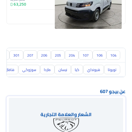
63,250
جديدة
304
301
207
206
205
204
107
106
104
تويوتا
هيونداي
كيا
نيسان
مازدا
سوزوكي
هافال
عن بيجو 607
الشعار والعلامة التجارية