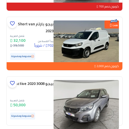
كوبون خصم 700
بيجو بارتنر Short van
7,400
2023
شامل الضريبة
32,100
يبدأ القسط من
/
شهرياً
39,500
702
مستعملة
181,437 كم
مفحوصة ومضمونة
كوبون خصم 2,000
بيجو 3008 Active 2020
شامل الضريبة
50,000
مستعملة
111,452 كم
مفحوصة ومضمونة