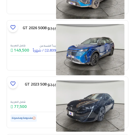
جديدة
بيجو 5008 GT 2026
شامل الضريبة
يبدأ القسط من
149,500
/
شهرياً
2,839
جديدة
بيجو 508 GT 2023
شامل الضريبة
77,500
مستعملة
50,151 كم
مفحوصة ومضمونة