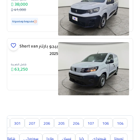
38,000
41,000
مستعملة
96,665 كم
مفحوصة ومضمونة
بيجو بارتنر Short van
2025
شامل الضريبة
63,250
جديدة
304
301
207
206
205
204
107
106
104
تويوتا
هيونداي
كيا
نيسان
مازدا
سوزوكي
هافال