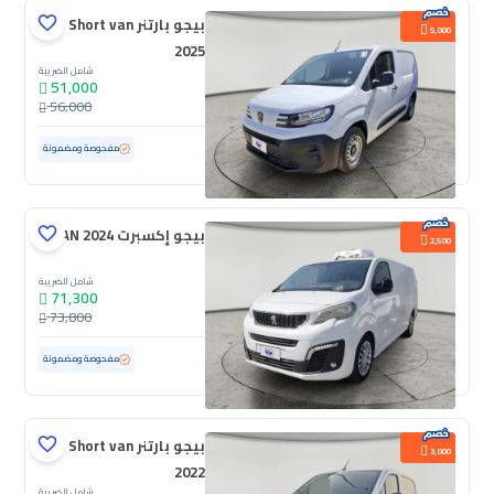
بيجو بارتنر Short van
5,000
2025
شامل الضريبة
51,000
56,000
مستعملة
6,293 كم
ممشى قليل
مفحوصة ومضمونة
بيجو إكسبرت VAN 2024
2,500
شامل الضريبة
71,300
73,800
مستعملة
108,439 كم
مفحوصة ومضمونة
بيجو بارتنر Short van
3,000
2022
شامل الضريبة