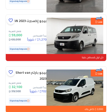
مستعملة
169,925 كم
مفحوصة ومضمونة
بيجو إكسبرت VAN 2023
1,200
شامل الضريبة
59,000
يبدأ القسط من
/
شهرياً
60,200
1,270
مستعملة
85,440 كم
مفحوصة ومضمونة
خل اول قسطين علينا
بيجو بارتنر Short van
7,400
2023
شامل الضريبة
32,100
يبدأ القسط من
/
شهرياً
39,500
702
مستعملة
181,437 كم
مفحوصة ومضمونة
2,000
كاش باك