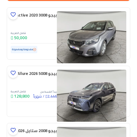
بيجو 3008 Active 2020
شامل الضريبة
50,000
مستعملة
111,452 كم
مفحوصة ومضمونة
بيجو 5008 Allure 2026
شامل الضريبة
يبدأ القسط من
128,800
/
شهرياً
2,446
جديدة
بيجو 2008 ستايل 2026