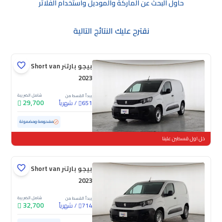
حاول البحث عن الماركة والموديل واستخدام الفلاتر
نقترح عليك النتائج التالية
بيجو بارتنر Short van
2023
شامل الضريبة
يبدأ القسط من
29,700
/
شهرياً
651
مستعملة
118,904 كم
مفحوصة ومضمونة
خل اول قسطين علينا
بيجو بارتنر Short van
2023
شامل الضريبة
يبدأ القسط من
32,700
/
شهرياً
714