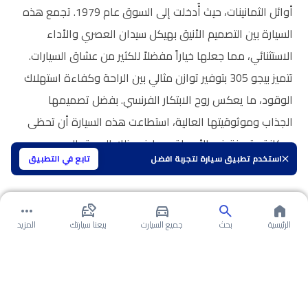
أوائل الثمانينات، حيث أُدخلت إلى السوق عام 1979. تجمع هذه
السيارة بين التصميم الأنيق بهيكل سيدان العصري والأداء
الاستثنائي، مما جعلها خياراً مفضلاً للكثير من عشاق السيارات.
تتميز بيجو 305 بتوفير توازن مثالي بين الراحة وكفاءة استهلاك
الوقود، ما يعكس روح الابتكار الفرنسي. بفضل تصميمها
الجذاب وموثوقيتها العالية، استطاعت هذه السيارة أن تحظى
بمكانة متميزة في الأسواق، بما في ذلك السوق السعودي،
استخدم تطبيق سيارة لتجربة افضل
تابع في التطبيق
مما يعزز جاذبيتها كخيار استثماري ذكي في عالم السيارات.
الرئيسية
بحث
جميع السيارت
بيعنا سيارتك
المزيد