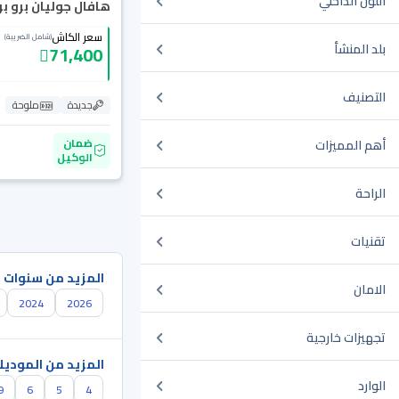
اللون الداخلي
هافال جوليان برو بريم
سعر الكاش
(شامل الضريبة)
بلد المنشأ
71,400
التصنيف
جديدة
ملوحة
ضمان
أهم المميزات
الوكيل
الراحة
تقنيات
المزيد من سنوات 
الامان
2024
2026
تجهيزات خارجية
المزيد من الموديل
الوارد
9
6
5
4