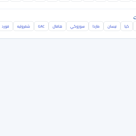
ت
كيا
نيسان
مازدا
سوزوكي
هافال
GAC
شفروليه
فورد