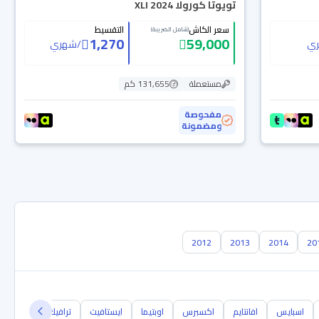
تويوتا كورولا XLI 2024
سعر الكاش
التقسيط
(شامل الضريبة)
1,270
59,000
ي
/
شهري
مستعملة
131,655 كم
مفحوصة
ومضمونة
2012
2013
2014
20
اسبايس
افانتايم
اكسبرس
اوبتيما
ايستافيت
ترافيك
تويزي