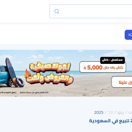
ت
رينو
12
2025