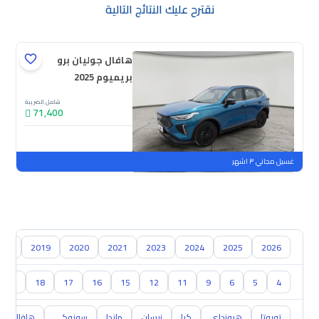
نقترح عليك النتائج التالية
هافال جوليان برو
بريميوم 2025
شامل الضريبة
71,400
جديدة
ملوحة
غسيل مجاني ٣ اشهر
018
2019
2020
2021
2023
2024
2025
2026
19
18
17
16
15
12
11
9
6
5
4
تويوتا
هيونداي
كيا
نيسان
مازدا
سوزوكي
هافال