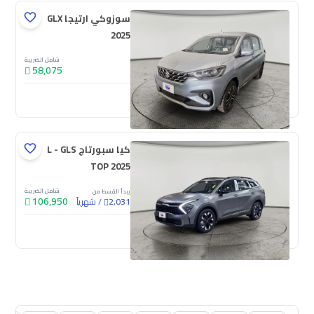
سوزوكي ارتيجا GLX
2025
شامل الضريبة
58,075
جديدة
كيا سبورتاج L - GLS
TOP 2025
شامل الضريبة
يبدأ القسط من
106,950
/
شهرياً
2,031
جديدة