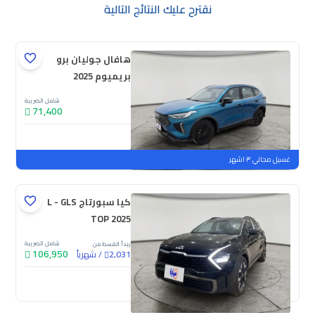
نقترح عليك النتائج التالية
هافال جوليان برو
بريميوم 2025
شامل الضريبة
71,400
جديدة
ملوحة
غسيل مجاني ٣ اشهر
كيا سبورتاج L - GLS
TOP 2025
شامل الضريبة
يبدأ القسط من
106,950
/
شهرياً
2,031
جديدة