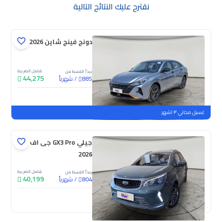
نقترح عليك النتائج التالية
دونج فينج شاين E1 2026
شامل الضريبة
يبدأ القسط من
44,275
/
شهرياً
885
جديدة
غسيل مجاني ٣ اشهر
جيلي GX3 Pro جى اف
2026
شامل الضريبة
يبدأ القسط من
40,199
/
شهرياً
804
جديدة