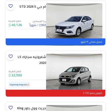
ام جي 5 STD 2026
شامل الضريبة
يبدأ القسط من
45,126
/
شهرياً
902
جديدة
غسيل مجاني ٣ اشهر
شفروليه سبارك LS
2020
شامل الضريبة
22,500
مستعملة
152,867 كم
مفحوصة ومضمونة
كوبون خصم 700
جريت وول باور King