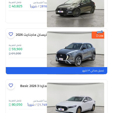
شامل الضريبة
يبدأ القسط من
40,825
/
شهرياً
816
جديدة
نيسان ماجنايت S 2026
1,300
شامل الضريبة
59,900
61,200
جديدة
ملوحة
غسيل مجاني ٣ اشهر
مازدا 3 Basic 2026
شامل الضريبة
يبدأ القسط من
80,050
/
شهرياً
1,749