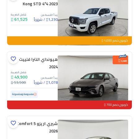
Kong STD 4*4 2023
شامل الضريبة
يبدأ القسط من
61,525
/
شهرياً
1,230
جديدة
كوبون خصم 1,000
هيونداي النترا فلييت
3,600
2024
شامل الضريبة
49,900
يبدأ القسط من
/
شهرياً
53,500
1,078
مستعملة
76,154 كم
مفحوصة ومضمونة
كوبون خصم 700
شيري اريزو 5 Comfort
2026