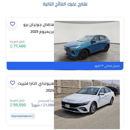
نقترح عليك النتائج التالية
هافال جوليان برو
بريميوم 2025
شامل الضريبة
71,400
جديدة
ملوحة
غسيل مجاني ٣ اشهر
هيونداي النترا فلييت
2024
شامل الضريبة
يبدأ القسط من
50,500
/
شهرياً
1,090
مستعملة
86,652 كم
مفحوصة ومضمونة