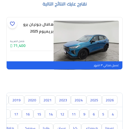
نقترح عليك النتائج التالية
هافال جوليان برو
بريميوم 2025
شامل الضريبة
71,400
جديدة
ملوحة
غسيل مجاني ٣ اشهر
018
2019
2020
2021
2023
2024
2025
2026
18
17
16
15
14
12
11
9
6
5
4
تويوتا
هيونداي
كيا
نيسان
مازدا
سوزوكي
هافال